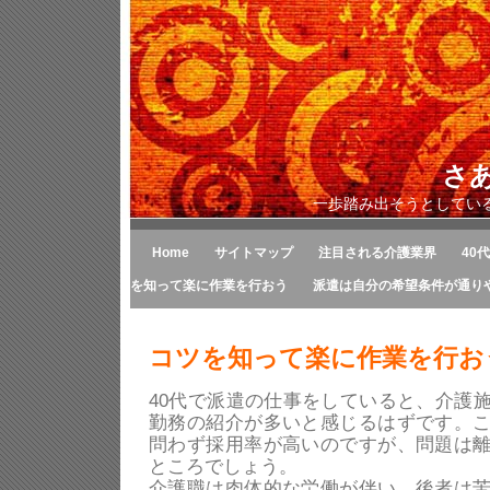
さ
一歩踏み出そうとしてい
Home
サイトマップ
注目される介護業界
40
を知って楽に作業を行おう
派遣は自分の希望条件が通り
コツを知って楽に作業を行お
40代で派遣の仕事をしていると、介護
勤務の紹介が多いと感じるはずです。
問わず採用率が高いのですが、問題は
ところでしょう。
介護職は肉体的な労働が伴い、後者は